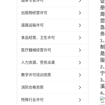
烟草专卖许可
证
册
出版物经营许可
周
您
道路运输许可
急
务
食品经营、卫生许可
1
制
医疗器械经营许可
是
版
人力资源、劳务派遣
2
宁
教学许可培训资质
3
溪
消防合格资质
4
特殊行业许可
二