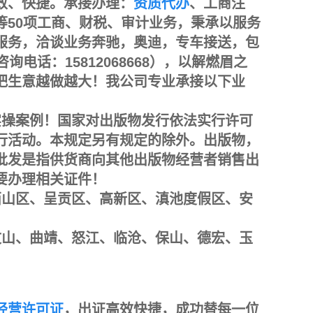
效、快捷。承接办理：
资质代办
、工商注
等50项工商、财税、审计业务，秉承以服务
服务，洽谈业务奔驰，奥迪，专车接送，包
电话：15812068668），以解燃眉之
把生意越做越大！我公司专业承接以下业
实操案例！国家对出版物发行依法实行许可
行活动。本规定另有规定的除外。出版物，
批发是指供货商向其他出版物经营者销售出
要办理相关证件！
西山区、呈贡区、高新区、滇池度假区、安
文山、曲靖、怒江、临沧、保山、德宏、玉
经营许可证
，出证高效快捷，成功替每一位